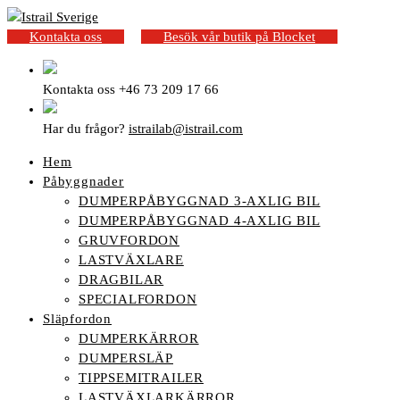
Kontakta oss
Besök vår butik på Blocket
Kontakta oss
+46 73 209 17 66
Har du frågor?
istrailab@istrail.com
Hem
Påbyggnader
DUMPERPÅBYGGNAD 3-AXLIG BIL
DUMPERPÅBYGGNAD 4-AXLIG BIL
GRUVFORDON
LASTVÄXLARE
DRAGBILAR
SPECIALFORDON
Släpfordon
DUMPERKÄRROR
DUMPERSLÄP
TIPPSEMITRAILER
LASTVÄXLARKÄRROR